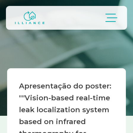
Passar para o conteúdo principal
Navegação estrutural
Apresentação do poster:
""Vision-based real-time
leak localization system
based on infrared