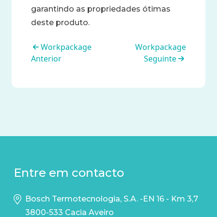
garantindo as propriedades ótimas
deste produto.
Book traversal links for WP1 - E
Workpackage
Workpackage
Anterior
Seguinte
Entre em contacto
Bosch Termotecnologia, S.A. -EN 16 - Km 3,7
3800-533 Cacia Aveiro