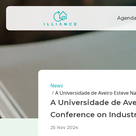
Passar para o conteúdo principal
Navegação principal
Agenda
Navegação estrutu
News
A Universidade de Aveiro Esteve N
A Universidade de Ave
Conference on Indust
25 Nov 2024