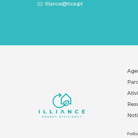
illiance@tice.pt
Age
Parc
Ativ
Res
Notí
Políti