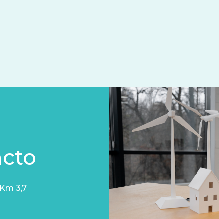
acto
 Km 3,7